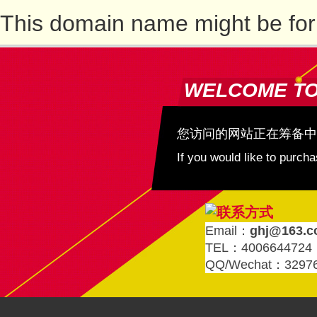
This domain name might be for
WELCOME T
您访问的网站正在筹备中
If you would like to purc
Email：
ghj@163.
TEL：4006644724
QQ/Wechat：3297